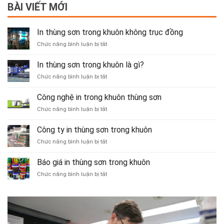
BÀI VIẾT MỚI
In thùng sơn trong khuôn không trục đồng
ở
Chức năng bình luận bị tắt
In
thùng
In thùng sơn trong khuôn là gì?
sơn
ở
Chức năng bình luận bị tắt
trong
In
khuôn
thùng
không
Công nghệ in trong khuôn thùng sơn
sơn
trục
ở
Chức năng bình luận bị tắt
trong
đồng
Công
khuôn
nghệ
là
Công ty in thùng sơn trong khuôn
in
gì?
ở
Chức năng bình luận bị tắt
trong
Công
khuôn
ty
thùng
Báo giá in thùng sơn trong khuôn
in
sơn
ở
Chức năng bình luận bị tắt
thùng
Báo
sơn
giá
trong
in
khuôn
thùng
sơn