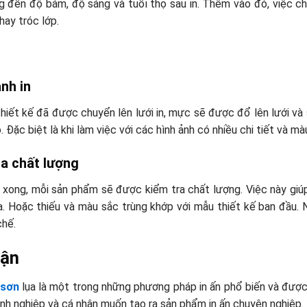
g đến độ bám, độ sáng và tuổi thọ sau in. Thêm vào đó, việc c
hay tróc lớp.
nh in
hiết kế đã được chuyển lên lưới in, mực sẽ được đổ lên lưới và 
. Đặc biệt là khi làm việc với các hình ảnh có nhiều chi tiết và m
ra chất lượng
n xong, mỗi sản phẩm sẽ được kiểm tra chất lượng. Việc này gi
. Hoặc thiếu và màu sắc trùng khớp với mẫu thiết kế ban đầu.
chế.
uận
 sơn
lụa là một trong những phương pháp in ấn phổ biến và được
nh nghiệp và cá nhân muốn tạo ra sản phẩm in ấn chuyên nghiệp.