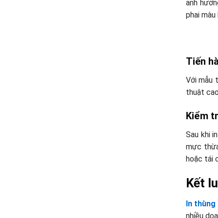
ảnh hưởn
phai màu 
Tiến hà
Với mẫu t
thuật cao
Kiểm t
Sau khi i
mực thừa
hoặc tái 
Kết l
In thùng
nhiều doa