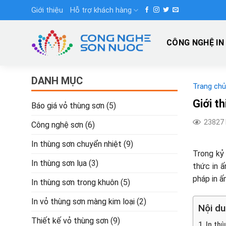
Skip
Giới thiệu
Hỗ trợ khách hàng
to
content
CÔNG NGHỆ IN
DANH MỤC
Trang chủ
Giới th
Báo giá vỏ thùng sơn
(5)
23827 
Công nghệ sơn
(6)
In thùng sơn chuyển nhiệt
(9)
Trong kỷ 
In thùng sơn lụa
(3)
thức in ấ
pháp in ấ
In thùng sơn trong khuôn
(5)
In vỏ thùng sơn màng kim loại
(2)
Nội du
Thiết kế vỏ thùng sơn
(9)
In thù