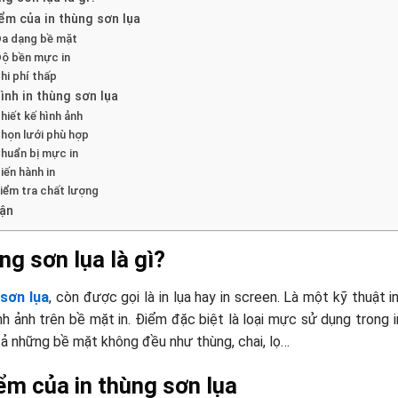
ểm của in thùng sơn lụa
a dạng bề mặt
ộ bền mực in
hi phí thấp
ình in thùng sơn lụa
hiết kế hình ảnh
họn lưới phù hợp
huẩn bị mực in
iến hành in
iểm tra chất lượng
uận
ng sơn lụa là gì?
 sơn lụa
, còn được gọi là in lụa hay in screen. Là một kỹ thuật
nh ảnh trên bề mặt in. Điểm đặc biệt là loại mực sử dụng trong 
ả những bề mặt không đều như thùng, chai, lọ…
ểm của in thùng sơn lụa