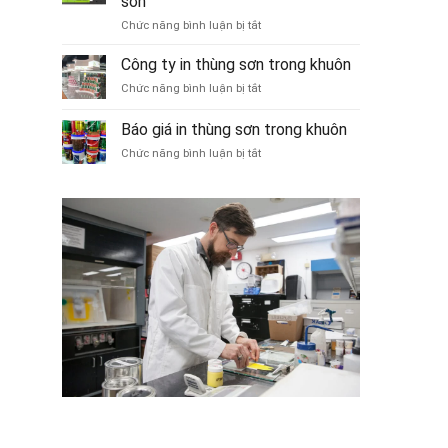
sơn
trong
đồng
ở
Chức năng bình luận bị tắt
khuôn
Công
là
nghệ
gì?
Công ty in thùng sơn trong khuôn
in
ở
Chức năng bình luận bị tắt
trong
Công
khuôn
ty
Báo giá in thùng sơn trong khuôn
thùng
in
sơn
ở
Chức năng bình luận bị tắt
thùng
Báo
sơn
giá
trong
in
khuôn
thùng
sơn
trong
khuôn