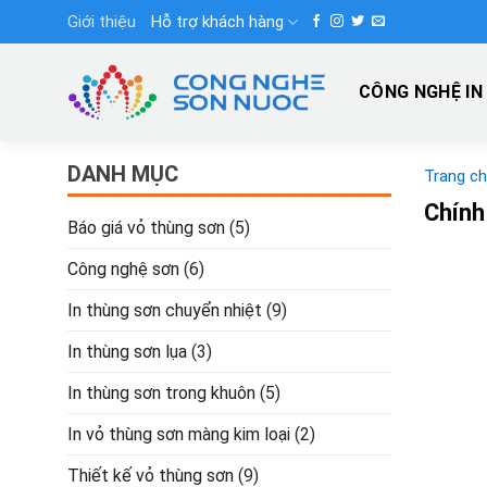
Skip
Giới thiệu
Hỗ trợ khách hàng
to
content
CÔNG NGHỆ IN
DANH MỤC
Trang c
Chính
Báo giá vỏ thùng sơn
(5)
Công nghệ sơn
(6)
In thùng sơn chuyển nhiệt
(9)
In thùng sơn lụa
(3)
In thùng sơn trong khuôn
(5)
In vỏ thùng sơn màng kim loại
(2)
Thiết kế vỏ thùng sơn
(9)