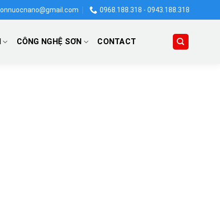
onnuocnano@gmail.com
0968.188.318 - 0943.188.318
N
CÔNG NGHỆ SƠN
CONTACT