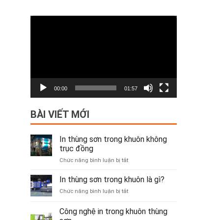
Trình
chơi
Video
00:00
01:57
BÀI VIẾT MỚI
In thùng sơn trong khuôn không
trục đồng
ở
Chức năng bình luận bị tắt
In
thùng
In thùng sơn trong khuôn là gì?
sơn
ở
Chức năng bình luận bị tắt
trong
In
khuôn
thùng
Công nghệ in trong khuôn thùng
không
sơn
trục